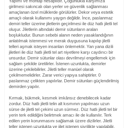
Yapımı ve montajı hesaplıdır. Çoğunlukla karşımıza
girilmesi sakıncalı olan yerler ve güvenlik sağlanması
amaçlanan özel mülklerde görülürler. Dekor veya estetik
amaçlı olarak kullanımı yaygın değildir. İnce, paslanmaz
demiri teller üzerine jiletlerin geçirilmesi ile düz hatlı jiletli tel
oluşur. Jiletlerin altındaki demir sütunların araları
boşlukludur. Bunun sebebi alanın neden yasaklandığının
anlatılmak istenmesi ve merak duygusuna kapılıp jiletli
telleri aşmak isteyen insanları önlemektir. Yan yana dizili
jiletleri ile düz hatlı jiletli tel art niyetlere karşı caydırıcı bir
unsurdur. Demir sütunlar olası devrilmeyi engellemek için
sağlam şekilde üretilirler. İstenen uzunlukta, demirler
üzerine çekilebilirler. Jiletli teller manüel olarak
çekilmemelidirler. Zarar verici yapıya sahiptirler. 0
paslanmaz çelikten yapılırlar. Demir sütunları güçlendirilmiş
demirden yapılır.
Kırmak, bükmek, kesmek imkânsız denebilecek kadar
zordur. Düz hatlı jiletli telin alt kısmının yapılması uzun
sürse de jiletli tel çekimi uzun sürmez. Düz hatlı jiletli tel bir
yerin terk edildiğini belirtmek amacı ile de kullanılır. Terk
edilen yerin korunmasını sağlamak üzere dizilirler. Jiletli
teller istenen uzunlukta ve jilet istenen sivrilikte yapılabilir.