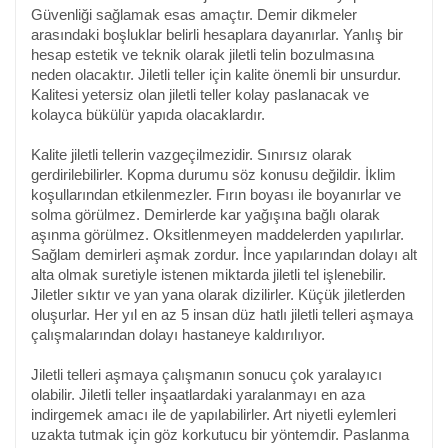
Güvenliği sağlamak esas amaçtır. Demir dikmeler
arasındaki boşluklar belirli hesaplara dayanırlar. Yanlış bir
hesap estetik ve teknik olarak jiletli telin bozulmasına
neden olacaktır. Jiletli teller için kalite önemli bir unsurdur.
Kalitesi yetersiz olan jiletli teller kolay paslanacak ve
kolayca bükülür yapıda olacaklardır.
Kalite jiletli tellerin vazgeçilmezidir. Sınırsız olarak
gerdirilebilirler. Kopma durumu söz konusu değildir. İklim
koşullarından etkilenmezler. Fırın boyası ile boyanırlar ve
solma görülmez. Demirlerde kar yağışına bağlı olarak
aşınma görülmez. Oksitlenmeyen maddelerden yapılırlar.
Sağlam demirleri aşmak zordur. İnce yapılarından dolayı alt
alta olmak suretiyle istenen miktarda jiletli tel işlenebilir.
Jiletler sıktır ve yan yana olarak dizilirler. Küçük jiletlerden
oluşurlar. Her yıl en az 5 insan düz hatlı jiletli telleri aşmaya
çalışmalarından dolayı hastaneye kaldırılıyor.
Jiletli telleri aşmaya çalışmanın sonucu çok yaralayıcı
olabilir. Jiletli teller inşaatlardaki yaralanmayı en aza
indirgemek amacı ile de yapılabilirler. Art niyetli eylemleri
uzakta tutmak için göz korkutucu bir yöntemdir. Paslanma